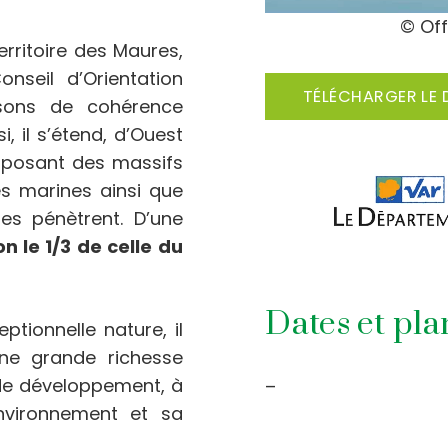
© Of
erritoire des Maures,
nseil d’Orientation
TÉLÉCHARGER LE 
isons de cohérence
i, il s’étend, d’Ouest
omposant des massifs
res marines ainsi que
les pénètrent. D’une
on le 1/3 de celle du
Dates et pl
tionnelle nature, il
ne grande richesse
 de développement, à
–
nvironnement et sa