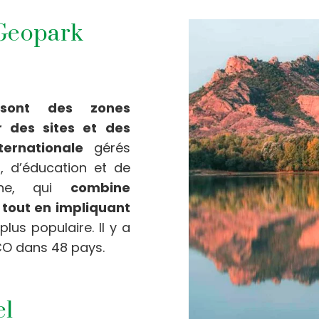
/Geopark
sont des zones
r des sites et des
ernationale
gérés
, d’éducation et de
oche, qui
combine
tout en impliquant
plus populaire. Il y a
O dans 48 pays.
el