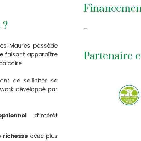
Financemen
 ?
–
 des Maures possède
Partenaire c
e faisant apparaître
alcaire.
ant de solliciter sa
etwork développé par
eptionnel
d’intérêt
 richesse
avec plus