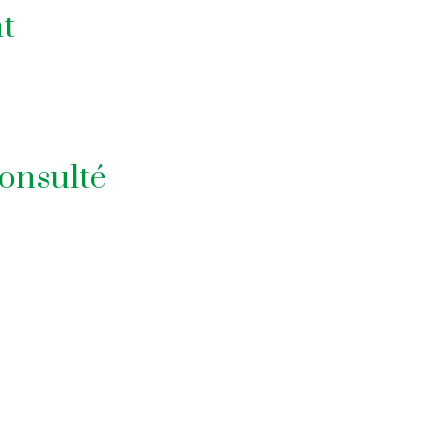
t
onsulté