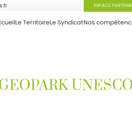
.fr
ESPACE PARTENA
ccueil
Le Territoire
Le Syndicat
Nos compétenc
GEOPARK UNESC