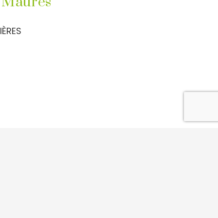
s Maures
IÈRES
ARTENAIRES