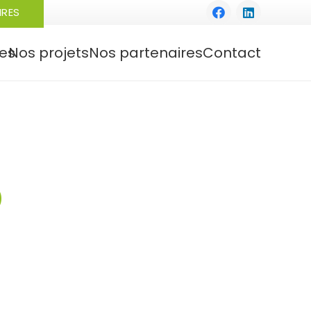
IRES
es
Nos projets
Nos partenaires
Contact
O